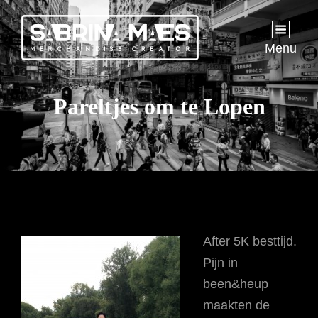
Menu
Pareltjes om te Lopen
After 5K besttijd.
Pijn in
been&heup
maakten de