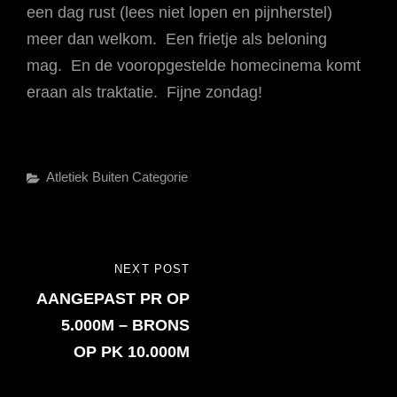
een dag rust (lees niet lopen en pijnherstel)
meer dan welkom. Een frietje als beloning
mag. En de vooropgestelde homecinema komt
eraan als traktatie. Fijne zondag!
Categories
Atletiek
Buiten Categorie
Bericht
NEXT POST
NEXT
navigatie
AANGEPAST PR OP
POST
5.000M – BRONS
OP PK 10.000M