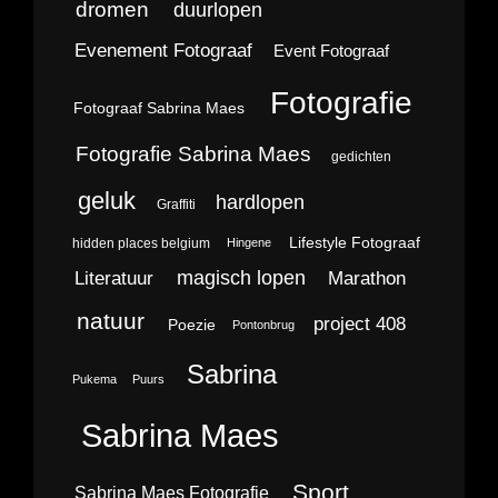
dromen
duurlopen
Evenement Fotograaf
Event Fotograaf
Fotografie
Fotograaf Sabrina Maes
Fotografie Sabrina Maes
gedichten
geluk
hardlopen
Graffiti
Lifestyle Fotograaf
hidden places belgium
Hingene
magisch lopen
Literatuur
Marathon
natuur
project 408
Poezie
Pontonbrug
Sabrina
Pukema
Puurs
Sabrina Maes
Sport
Sabrina Maes Fotografie