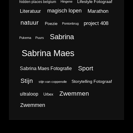
Lifestyle Fotograaf
hidden places belgium
Hingene
magisch lopen
Literatuur
Marathon
natuur
project 408
Poezie
Pontonbrug
Sabrina
Pukema
Puurs
Sabrina Maes
Sport
Sabrina Maes Fotografie
Stijn
Storytelling Fotograaf
stijn van coppenolle
Zwemmen
ultraloop
Urbex
Zwemmen