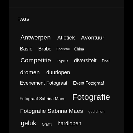
TAGS
Antwerpen
Avontuur
Atletiek
Brabo
Basic
China
Charleroi
Competitie
diversiteit
Doel
Cyprus
dromen
duurlopen
Evenement Fotograaf
Event Fotograaf
Fotografie
Fotograaf Sabrina Maes
Fotografie Sabrina Maes
gedichten
geluk
hardlopen
Graffiti