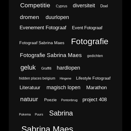
Competitie
diversiteit
Doel
Cyprus
dromen
duurlopen
Evenement Fotograaf
Event Fotograaf
Fotografie
Fotograaf Sabrina Maes
Fotografie Sabrina Maes
gedichten
geluk
hardlopen
Graffiti
Lifestyle Fotograaf
hidden places belgium
Hingene
magisch lopen
Literatuur
Marathon
natuur
project 408
Poezie
Pontonbrug
Sabrina
Pukema
Puurs
Sabrina Maes