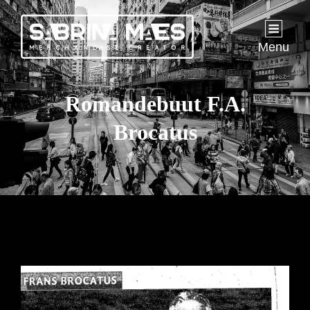
Menu
Romandebuut F.A.
Brocatus