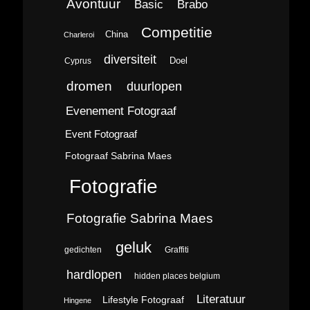
Avontuur
Brabo
Basic
Competitie
China
Charleroi
diversiteit
Doel
Cyprus
dromen
duurlopen
Evenement Fotograaf
Event Fotograaf
Fotograaf Sabrina Maes
Fotografie
Fotografie Sabrina Maes
geluk
gedichten
Graffiti
hardlopen
hidden places belgium
Literatuur
Lifestyle Fotograaf
Hingene