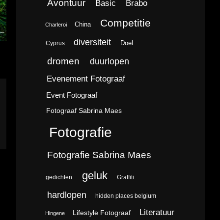
Avontuur
Brabo
Basic
Competitie
China
Charleroi
diversiteit
Doel
Cyprus
dromen
duurlopen
Evenement Fotograaf
Event Fotograaf
Fotograaf Sabrina Maes
Fotografie
Fotografie Sabrina Maes
geluk
gedichten
Graffiti
hardlopen
hidden places belgium
Literatuur
Lifestyle Fotograaf
Hingene