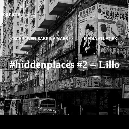
deografie
©SCHRIJVER-SABRINA MAES
MEDIA ATLETIEK
#hiddenplaces #2 – Lillo