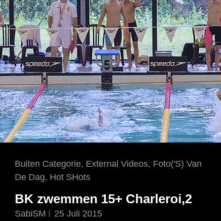
Cat
Buiten Categorie
,
External Videos
,
Foto('s) Van
Links
De Dag
,
Hot SHots
BK zwemmen 15+ Charleroi,2
SabiSM
25 Juli 2015