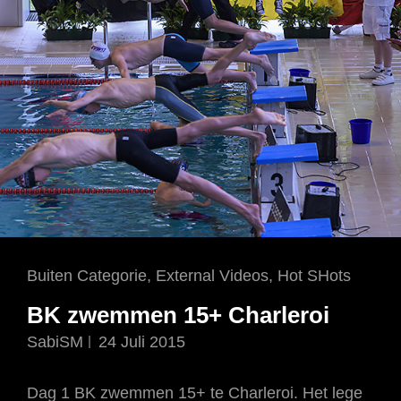
Cat
Buiten Categorie
,
External Videos
,
Hot SHots
Links
BK zwemmen 15+ Charleroi
SabiSM
24 Juli 2015
Dag 1 BK zwemmen 15+ te Charleroi. Het lege