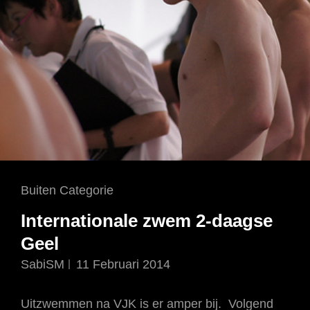
Cat
Buiten Categorie
Links
Internationale zwem 2-daagse
Geel
SabiSM
11 Februari 2014
Uitzwemmen na VJK is er amper bij. Volgend