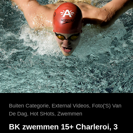
Cat
Buiten Categorie
,
External Videos
,
Foto('s) Van
Links
De Dag
,
Hot SHots
,
Zwemmen
BK zwemmen 15+ Charleroi, 3