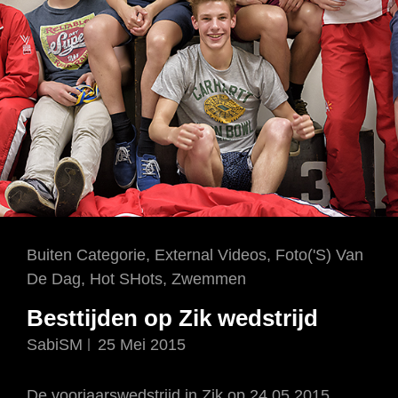
Cat
Buiten Categorie
,
External Videos
,
Foto('s) Van
Links
De Dag
,
Hot SHots
,
Zwemmen
Besttijden op Zik wedstrijd
SabiSM
25 Mei 2015
De voorjaarswedstrijd in Zik op 24.05.2015