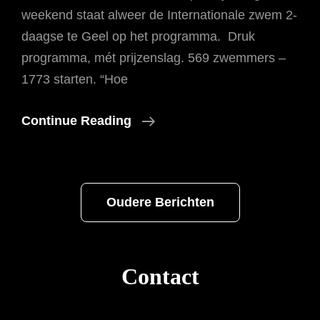
weekend staat alweer de Internationale zwem 2-
daagse te Geel op het programma. Druk
programma, mét prijzenslag. 569 zwemmers –
1773 starten. “Hoe
Internationale
Continue Reading
Zwem
2-
Daagse
Berichtennavigatie
Oudere Berichten
Geel
Contact