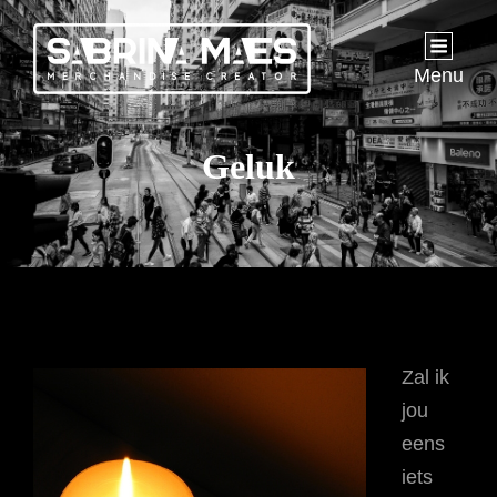
Menu
Geluk
Zal ik
jou
eens
iets