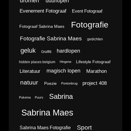
dromen
duurlopen
Evenement Fotograaf
Event Fotograaf
Fotografie
Fotograaf Sabrina Maes
Fotografie Sabrina Maes
gedichten
geluk
hardlopen
Graffiti
Lifestyle Fotograaf
hidden places belgium
Hingene
magisch lopen
Literatuur
Marathon
natuur
project 408
Poezie
Pontonbrug
Sabrina
Pukema
Puurs
Sabrina Maes
Sport
Sabrina Maes Fotografie