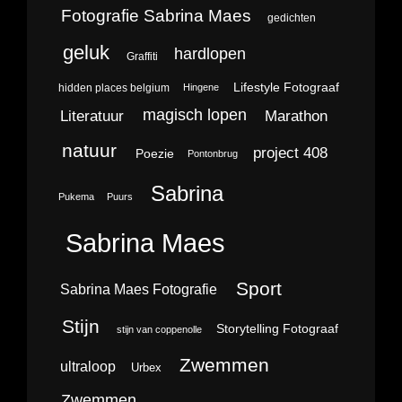
Fotografie Sabrina Maes
gedichten
geluk
hardlopen
Graffiti
Lifestyle Fotograaf
hidden places belgium
Hingene
magisch lopen
Literatuur
Marathon
natuur
project 408
Poezie
Pontonbrug
Sabrina
Pukema
Puurs
Sabrina Maes
Sport
Sabrina Maes Fotografie
Stijn
Storytelling Fotograaf
stijn van coppenolle
Zwemmen
ultraloop
Urbex
Zwemmen