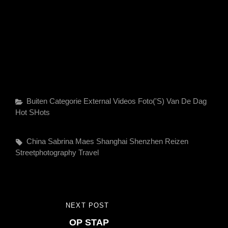
Categories
Buiten Categorie
External Videos
Foto('s) Van De Dag
Hot SHots
Tags,
China
Sabrina Maes
Shanghai
Shenzhen Reizen
Streetphotography
Travel
Bericht
NEXT POST
NEXT
navigatie
OP STAP
POST