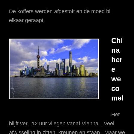
De koffers werden afgestoft en de moed bij
elkaar geraapt.
Chi
na
her
e
we
co
me!
Het
blijft ver. 12 uur vliegen vanaf Vienna…Veel
afwisseling in zitten, kreunen en staan. Maar we