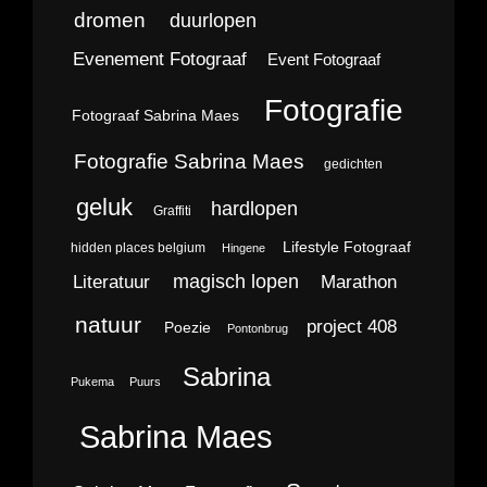
dromen
duurlopen
Evenement Fotograaf
Event Fotograaf
Fotografie
Fotograaf Sabrina Maes
Fotografie Sabrina Maes
gedichten
geluk
hardlopen
Graffiti
Lifestyle Fotograaf
hidden places belgium
Hingene
magisch lopen
Literatuur
Marathon
natuur
project 408
Poezie
Pontonbrug
Sabrina
Pukema
Puurs
Sabrina Maes