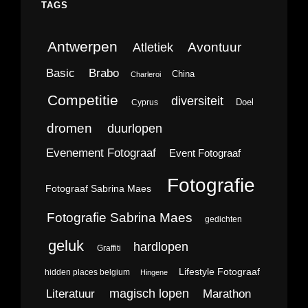
TAGS
Antwerpen
Avontuur
Atletiek
Brabo
Basic
China
Charleroi
Competitie
diversiteit
Doel
Cyprus
dromen
duurlopen
Evenement Fotograaf
Event Fotograaf
Fotografie
Fotograaf Sabrina Maes
Fotografie Sabrina Maes
gedichten
geluk
hardlopen
Graffiti
Lifestyle Fotograaf
hidden places belgium
Hingene
magisch lopen
Literatuur
Marathon