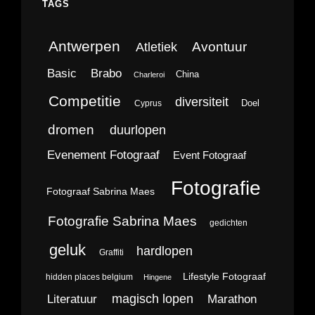
TAGS
Antwerpen
Avontuur
Atletiek
Brabo
Basic
China
Charleroi
Competitie
diversiteit
Doel
Cyprus
dromen
duurlopen
Evenement Fotograaf
Event Fotograaf
Fotografie
Fotograaf Sabrina Maes
Fotografie Sabrina Maes
gedichten
geluk
hardlopen
Graffiti
Lifestyle Fotograaf
hidden places belgium
Hingene
magisch lopen
Literatuur
Marathon