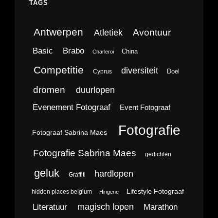
TAGS
Antwerpen
Avontuur
Atletiek
Brabo
Basic
China
Charleroi
Competitie
diversiteit
Doel
Cyprus
dromen
duurlopen
Evenement Fotograaf
Event Fotograaf
Fotografie
Fotograaf Sabrina Maes
Fotografie Sabrina Maes
gedichten
geluk
hardlopen
Graffiti
Lifestyle Fotograaf
hidden places belgium
Hingene
magisch lopen
Literatuur
Marathon