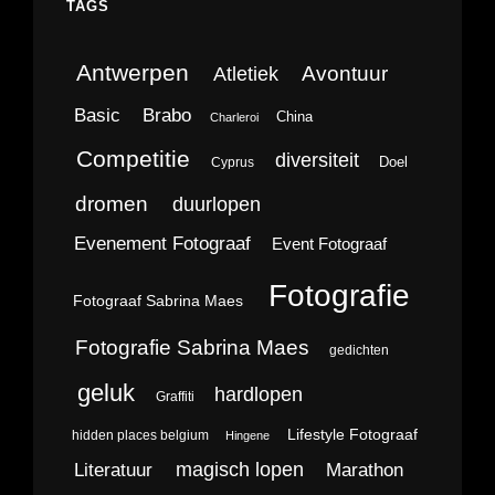
TAGS
Antwerpen
Avontuur
Atletiek
Brabo
Basic
China
Charleroi
Competitie
diversiteit
Doel
Cyprus
dromen
duurlopen
Evenement Fotograaf
Event Fotograaf
Fotografie
Fotograaf Sabrina Maes
Fotografie Sabrina Maes
gedichten
geluk
hardlopen
Graffiti
Lifestyle Fotograaf
hidden places belgium
Hingene
magisch lopen
Literatuur
Marathon