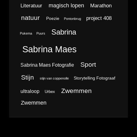
magisch lopen
Literatuur
Marathon
natuur
project 408
Poezie
Pontonbrug
Sabrina
Pukema
Puurs
Sabrina Maes
Sport
Sabrina Maes Fotografie
Stijn
Storytelling Fotograaf
stijn van coppenolle
Zwemmen
ultraloop
Urbex
Zwemmen