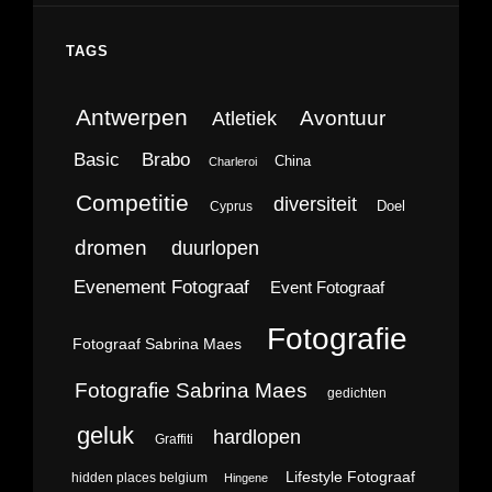
TAGS
Antwerpen
Avontuur
Atletiek
Brabo
Basic
China
Charleroi
Competitie
diversiteit
Doel
Cyprus
dromen
duurlopen
Evenement Fotograaf
Event Fotograaf
Fotografie
Fotograaf Sabrina Maes
Fotografie Sabrina Maes
gedichten
geluk
hardlopen
Graffiti
Lifestyle Fotograaf
hidden places belgium
Hingene