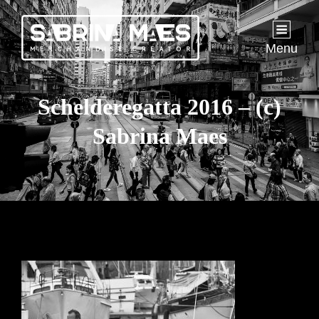
Menu
Schelderegatta 2016 – (c)
Sabrina Maes