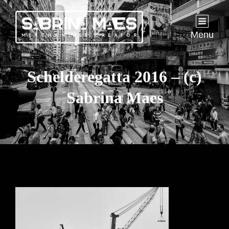
Menu
Schelderegatta 2016 – (c)
Sabrina Maes