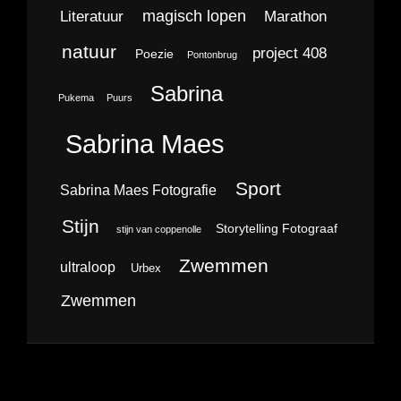
magisch lopen
Literatuur
Marathon
natuur
project 408
Poezie
Pontonbrug
Sabrina
Pukema
Puurs
Sabrina Maes
Sport
Sabrina Maes Fotografie
Stijn
Storytelling Fotograaf
stijn van coppenolle
Zwemmen
ultraloop
Urbex
Zwemmen