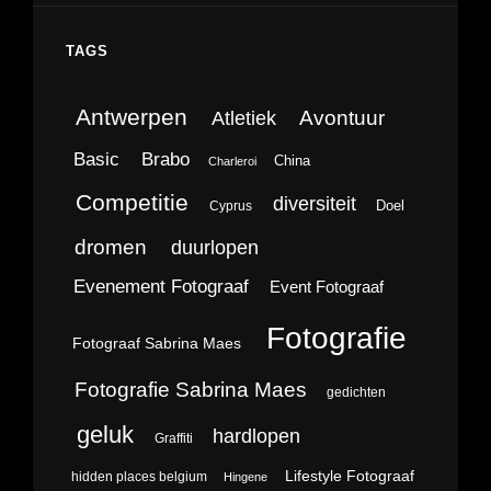
TAGS
Antwerpen
Avontuur
Atletiek
Brabo
Basic
China
Charleroi
Competitie
diversiteit
Doel
Cyprus
dromen
duurlopen
Evenement Fotograaf
Event Fotograaf
Fotografie
Fotograaf Sabrina Maes
Fotografie Sabrina Maes
gedichten
geluk
hardlopen
Graffiti
Lifestyle Fotograaf
hidden places belgium
Hingene