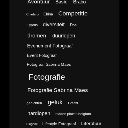
Avontuur
Brabo
Basic
Competitie
China
Charleroi
diversiteit
Doel
Cyprus
dromen
duurlopen
Evenement Fotograaf
Event Fotograaf
Fotograaf Sabrina Maes
Fotografie
Fotografie Sabrina Maes
geluk
gedichten
Graffiti
hardlopen
hidden places belgium
Literatuur
Lifestyle Fotograaf
Hingene