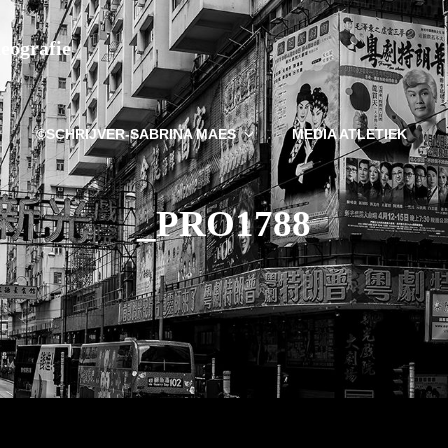
deografie
©SCHRIJVER-SABRINA MAES
MEDIA ATLETIEK
_PRO1788