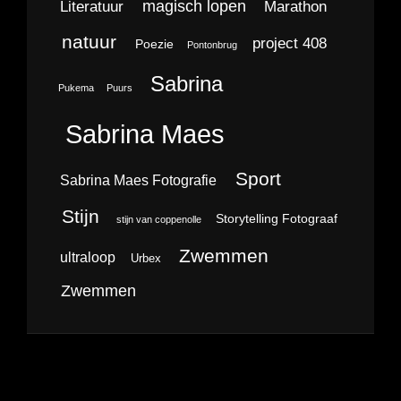
magisch lopen
Literatuur
Marathon
natuur
project 408
Poezie
Pontonbrug
Sabrina
Pukema
Puurs
Sabrina Maes
Sport
Sabrina Maes Fotografie
Stijn
Storytelling Fotograaf
stijn van coppenolle
Zwemmen
ultraloop
Urbex
Zwemmen