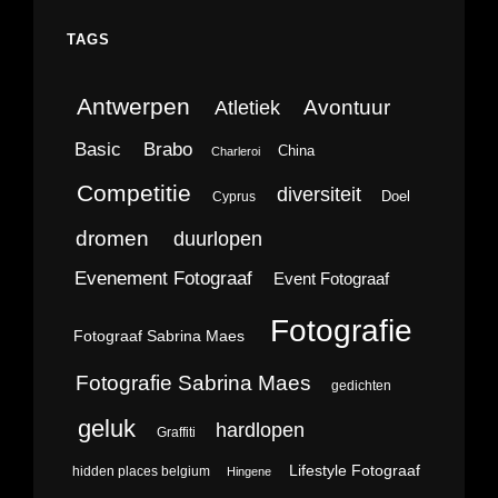
TAGS
Antwerpen
Avontuur
Atletiek
Brabo
Basic
China
Charleroi
Competitie
diversiteit
Doel
Cyprus
dromen
duurlopen
Evenement Fotograaf
Event Fotograaf
Fotografie
Fotograaf Sabrina Maes
Fotografie Sabrina Maes
gedichten
geluk
hardlopen
Graffiti
Lifestyle Fotograaf
hidden places belgium
Hingene