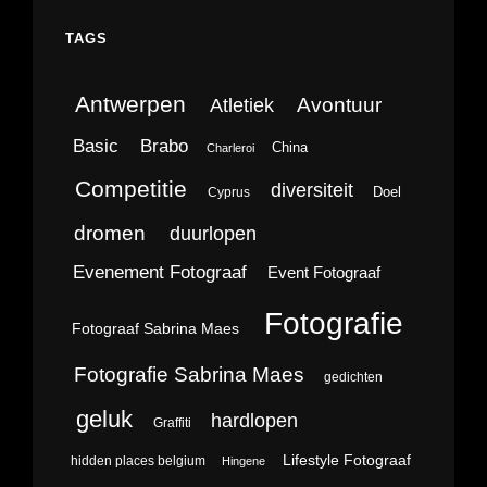
TAGS
Antwerpen
Avontuur
Atletiek
Brabo
Basic
China
Charleroi
Competitie
diversiteit
Doel
Cyprus
dromen
duurlopen
Evenement Fotograaf
Event Fotograaf
Fotografie
Fotograaf Sabrina Maes
Fotografie Sabrina Maes
gedichten
geluk
hardlopen
Graffiti
Lifestyle Fotograaf
hidden places belgium
Hingene