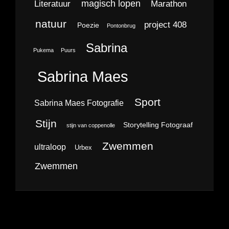
magisch lopen
Literatuur
Marathon
natuur
project 408
Poezie
Pontonbrug
Sabrina
Pukema
Puurs
Sabrina Maes
Sport
Sabrina Maes Fotografie
Stijn
Storytelling Fotograaf
stijn van coppenolle
Zwemmen
ultraloop
Urbex
Zwemmen