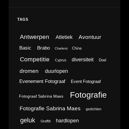
TAGS
Antwerpen
Avontuur
Atletiek
Brabo
Basic
China
Charleroi
Competitie
diversiteit
Doel
Cyprus
dromen
duurlopen
Evenement Fotograaf
Event Fotograaf
Fotografie
Fotograaf Sabrina Maes
Fotografie Sabrina Maes
gedichten
geluk
hardlopen
Graffiti