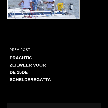
Bericht
PREV POST
PREVIOUS
navigatie
PRACHTIG
POST
ZEILWEER VOOR
DE 15DE
SCHELDEREGATTA