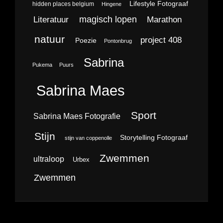
Lifestyle Fotograaf
hidden places belgium
Hingene
magisch lopen
Literatuur
Marathon
natuur
project 408
Poezie
Pontonbrug
Sabrina
Pukema
Puurs
Sabrina Maes
Sport
Sabrina Maes Fotografie
Stijn
Storytelling Fotograaf
stijn van coppenolle
Zwemmen
ultraloop
Urbex
Zwemmen