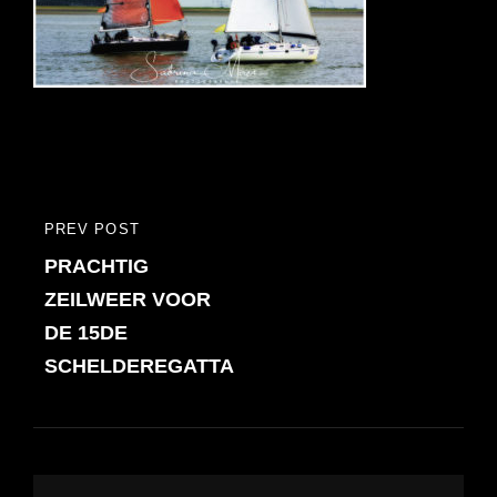
Bericht
PREV POST
PREVIOUS
navigatie
PRACHTIG
POST
ZEILWEER VOOR
DE 15DE
SCHELDEREGATTA