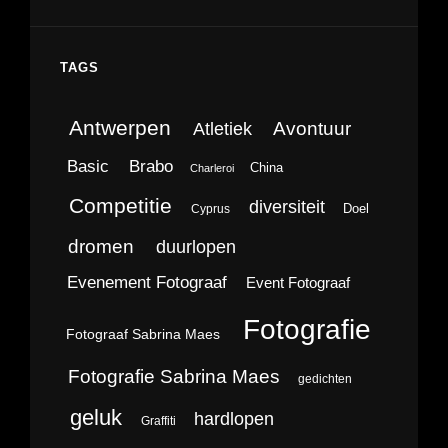
TAGS
Antwerpen
Avontuur
Atletiek
Brabo
Basic
China
Charleroi
Competitie
diversiteit
Doel
Cyprus
dromen
duurlopen
Evenement Fotograaf
Event Fotograaf
Fotografie
Fotograaf Sabrina Maes
Fotografie Sabrina Maes
gedichten
geluk
hardlopen
Graffiti