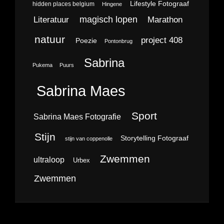
Lifestyle Fotograaf
hidden places belgium
Hingene
magisch lopen
Literatuur
Marathon
natuur
project 408
Poezie
Pontonbrug
Sabrina
Pukema
Puurs
Sabrina Maes
Sport
Sabrina Maes Fotografie
Stijn
Storytelling Fotograaf
stijn van coppenolle
Zwemmen
ultraloop
Urbex
Zwemmen