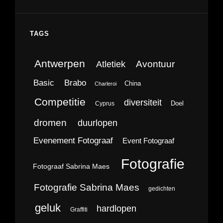
TAGS
Antwerpen
Avontuur
Atletiek
Brabo
Basic
China
Charleroi
Competitie
diversiteit
Doel
Cyprus
dromen
duurlopen
Evenement Fotograaf
Event Fotograaf
Fotografie
Fotograaf Sabrina Maes
Fotografie Sabrina Maes
gedichten
geluk
hardlopen
Graffiti