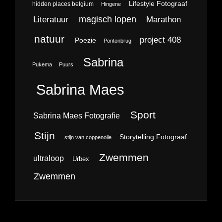
Lifestyle Fotograaf
hidden places belgium
Hingene
magisch lopen
Literatuur
Marathon
natuur
project 408
Poezie
Pontonbrug
Sabrina
Pukema
Puurs
Sabrina Maes
Sport
Sabrina Maes Fotografie
Stijn
Storytelling Fotograaf
stijn van coppenolle
Zwemmen
ultraloop
Urbex
Zwemmen