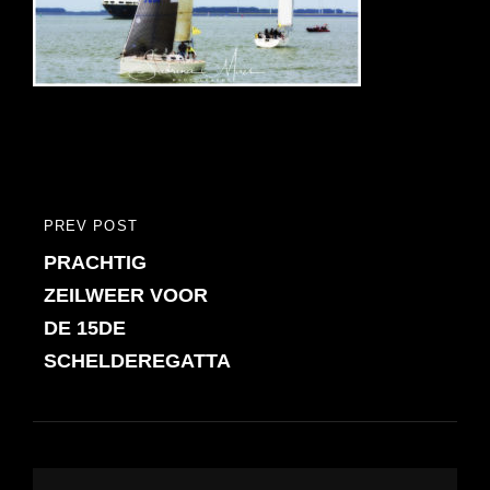
Bericht
PREV POST
PREVIOUS
navigatie
PRACHTIG
POST
ZEILWEER VOOR
DE 15DE
SCHELDEREGATTA