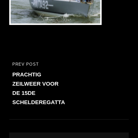
Bericht
PREV POST
PREVIOUS
navigatie
PRACHTIG
POST
ZEILWEER VOOR
DE 15DE
SCHELDEREGATTA