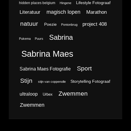
Lifestyle Fotograaf
hidden places belgium
Hingene
magisch lopen
Literatuur
Marathon
natuur
project 408
Poezie
Pontonbrug
Sabrina
Pukema
Puurs
Sabrina Maes
Sport
Sabrina Maes Fotografie
Stijn
Storytelling Fotograaf
stijn van coppenolle
Zwemmen
ultraloop
Urbex
Zwemmen