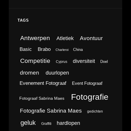
TAGS
Antwerpen
Avontuur
Atletiek
Brabo
Basic
China
Charleroi
Competitie
diversiteit
Doel
Cyprus
dromen
duurlopen
Evenement Fotograaf
Event Fotograaf
Fotografie
Fotograaf Sabrina Maes
Fotografie Sabrina Maes
gedichten
geluk
hardlopen
Graffiti