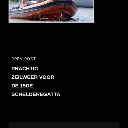
Bericht
PREV POST
PREVIOUS
navigatie
PRACHTIG
POST
ZEILWEER VOOR
DE 15DE
SCHELDEREGATTA