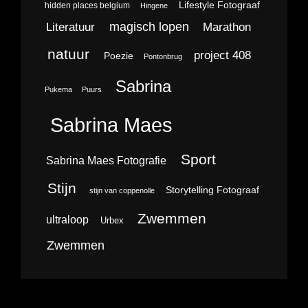
Lifestyle Fotograaf
hidden places belgium
Hingene
magisch lopen
Literatuur
Marathon
natuur
project 408
Poezie
Pontonbrug
Sabrina
Pukema
Puurs
Sabrina Maes
Sport
Sabrina Maes Fotografie
Stijn
Storytelling Fotograaf
stijn van coppenolle
Zwemmen
ultraloop
Urbex
Zwemmen