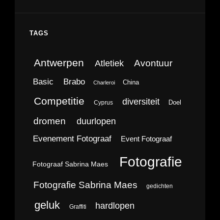
TAGS
Antwerpen
Avontuur
Atletiek
Brabo
Basic
China
Charleroi
Competitie
diversiteit
Doel
Cyprus
dromen
duurlopen
Evenement Fotograaf
Event Fotograaf
Fotografie
Fotograaf Sabrina Maes
Fotografie Sabrina Maes
gedichten
geluk
hardlopen
Graffiti