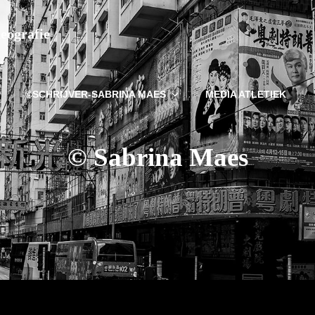
deografie
©SCHRIJVER-SABRINA MAES
MEDIA ATLETIEK
© Sabrina Maes