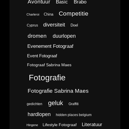
Avontuur
Brabo
Basic
Competitie
China
Charleroi
diversiteit
Doel
Cyprus
dromen
duurlopen
Evenement Fotograaf
Event Fotograaf
Fotograaf Sabrina Maes
Fotografie
Fotografie Sabrina Maes
geluk
gedichten
Graffiti
hardlopen
hidden places belgium
Literatuur
Lifestyle Fotograaf
Hingene