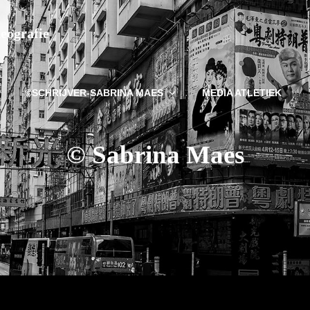
deografie
©SCHRIJVER-SABRINA MAES
MEDIA ATLETIEK
© Sabrina Maes