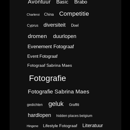
Avontuur
Brabo
Basic
Competitie
China
Charleroi
diversiteit
Doel
Cyprus
dromen
duurlopen
Evenement Fotograaf
Event Fotograaf
Fotograaf Sabrina Maes
Fotografie
Fotografie Sabrina Maes
geluk
gedichten
Graffiti
hardlopen
hidden places belgium
Literatuur
Lifestyle Fotograaf
Hingene