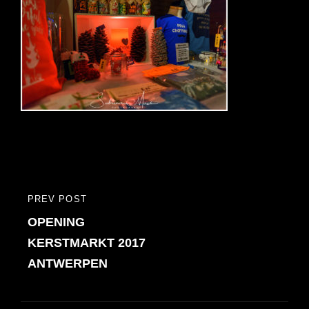
Bericht
PREV POST
PREVIOUS
navigatie
OPENING
POST
KERSTMARKT 2017
ANTWERPEN