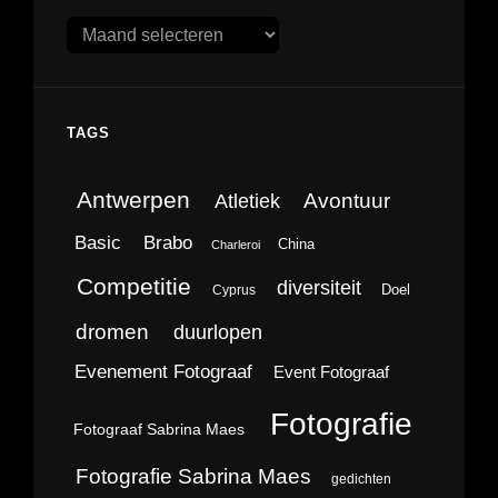
Archieven
TAGS
Antwerpen
Avontuur
Atletiek
Brabo
Basic
China
Charleroi
Competitie
diversiteit
Doel
Cyprus
dromen
duurlopen
Evenement Fotograaf
Event Fotograaf
Fotografie
Fotograaf Sabrina Maes
Fotografie Sabrina Maes
gedichten