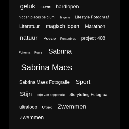
geluk
hardlopen
Graffiti
Lifestyle Fotograaf
hidden places belgium
Hingene
magisch lopen
Literatuur
Marathon
natuur
project 408
Poezie
Pontonbrug
Sabrina
Pukema
Puurs
Sabrina Maes
Sport
Sabrina Maes Fotografie
Stijn
Storytelling Fotograaf
stijn van coppenolle
Zwemmen
ultraloop
Urbex
Zwemmen