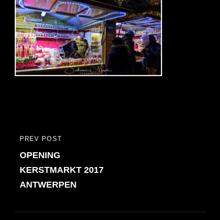
Bericht
PREV POST
PREVIOUS
navigatie
OPENING
POST
KERSTMARKT 2017
ANTWERPEN