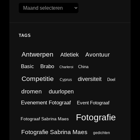
Archieven
TAGS
Antwerpen
Avontuur
Atletiek
Brabo
Basic
China
Charleroi
Competitie
diversiteit
Doel
Cyprus
dromen
duurlopen
Evenement Fotograaf
Event Fotograaf
Fotografie
Fotograaf Sabrina Maes
Fotografie Sabrina Maes
gedichten