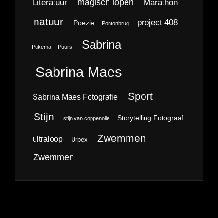
magisch lopen
Literatuur
Marathon
natuur
project 408
Poezie
Pontonbrug
Sabrina
Pukema
Puurs
Sabrina Maes
Sport
Sabrina Maes Fotografie
Stijn
Storytelling Fotograaf
stijn van coppenolle
Zwemmen
ultraloop
Urbex
Zwemmen