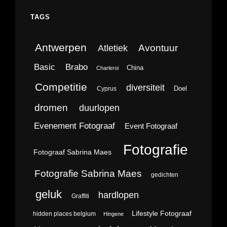
TAGS
Antwerpen
Avontuur
Atletiek
Brabo
Basic
China
Charleroi
Competitie
diversiteit
Doel
Cyprus
dromen
duurlopen
Evenement Fotograaf
Event Fotograaf
Fotografie
Fotograaf Sabrina Maes
Fotografie Sabrina Maes
gedichten
geluk
hardlopen
Graffiti
Lifestyle Fotograaf
hidden places belgium
Hingene