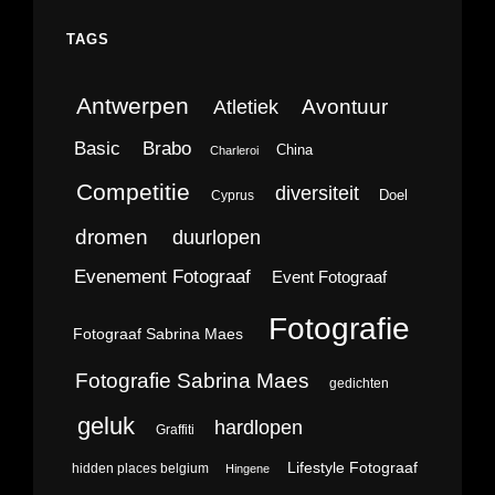
TAGS
Antwerpen
Avontuur
Atletiek
Brabo
Basic
China
Charleroi
Competitie
diversiteit
Doel
Cyprus
dromen
duurlopen
Evenement Fotograaf
Event Fotograaf
Fotografie
Fotograaf Sabrina Maes
Fotografie Sabrina Maes
gedichten
geluk
hardlopen
Graffiti
Lifestyle Fotograaf
hidden places belgium
Hingene