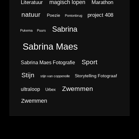
magisch lopen
Literatuur
Marathon
natuur
project 408
Poezie
Pontonbrug
Sabrina
Pukema
Puurs
Sabrina Maes
Sport
Sabrina Maes Fotografie
Stijn
Storytelling Fotograaf
stijn van coppenolle
Zwemmen
ultraloop
Urbex
Zwemmen