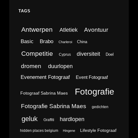
TAGS
Antwerpen
Avontuur
Atletiek
Brabo
Basic
China
Charleroi
Competitie
diversiteit
Doel
Cyprus
dromen
duurlopen
Evenement Fotograaf
Event Fotograaf
Fotografie
Fotograaf Sabrina Maes
Fotografie Sabrina Maes
gedichten
geluk
hardlopen
Graffiti
Lifestyle Fotograaf
hidden places belgium
Hingene