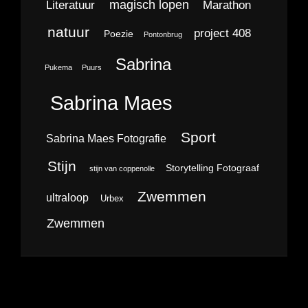
magisch lopen
Literatuur
Marathon
natuur
project 408
Poezie
Pontonbrug
Sabrina
Pukema
Puurs
Sabrina Maes
Sport
Sabrina Maes Fotografie
Stijn
Storytelling Fotograaf
stijn van coppenolle
Zwemmen
ultraloop
Urbex
Zwemmen