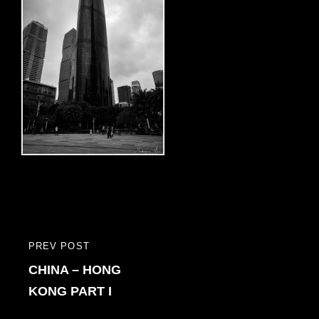
Bericht
PREV POST
PREVIOUS
navigatie
CHINA – HONG
POST
KONG PART I