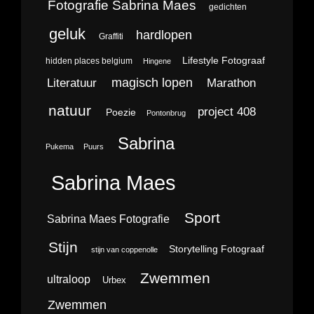
Fotografie Sabrina Maes
gedichten
geluk
hardlopen
Graffiti
Lifestyle Fotograaf
hidden places belgium
Hingene
magisch lopen
Literatuur
Marathon
natuur
project 408
Poezie
Pontonbrug
Sabrina
Pukema
Puurs
Sabrina Maes
Sport
Sabrina Maes Fotografie
Stijn
Storytelling Fotograaf
stijn van coppenolle
Zwemmen
ultraloop
Urbex
Zwemmen