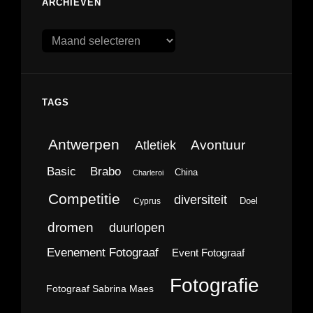
ARCHIEVEN
Archieven
TAGS
Antwerpen
Avontuur
Atletiek
Brabo
Basic
China
Charleroi
Competitie
diversiteit
Doel
Cyprus
dromen
duurlopen
Evenement Fotograaf
Event Fotograaf
Fotografie
Fotograaf Sabrina Maes