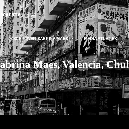
deografie
©SCHRIJVER-SABRINA MAES
MEDIA ATLETIEK
abrina Maes, Valencia, Chuli