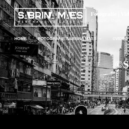
Fotografie | Vi
© Sabrina Maes
HOME
FOTOGRAFIE SABRINA MAES
©VIDEO
©S