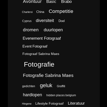
Avontuur
Brabo
Basic
Competitie
China
Charleroi
diversiteit
Doel
Cyprus
dromen
duurlopen
Evenement Fotograaf
Event Fotograaf
Fotograaf Sabrina Maes
Fotografie
Fotografie Sabrina Maes
geluk
gedichten
Graffiti
hardlopen
hidden places belgium
Literatuur
Lifestyle Fotograaf
Hingene