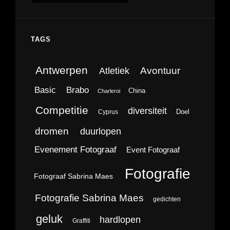
TAGS
Antwerpen
Avontuur
Atletiek
Brabo
Basic
China
Charleroi
Competitie
diversiteit
Doel
Cyprus
dromen
duurlopen
Evenement Fotograaf
Event Fotograaf
Fotografie
Fotograaf Sabrina Maes
Fotografie Sabrina Maes
gedichten
geluk
hardlopen
Graffiti