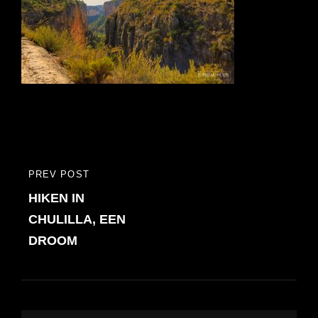
Bericht
PREV POST
PREVIOUS
navigatie
HIKEN IN
POST
CHULILLA, EEN
DROOM