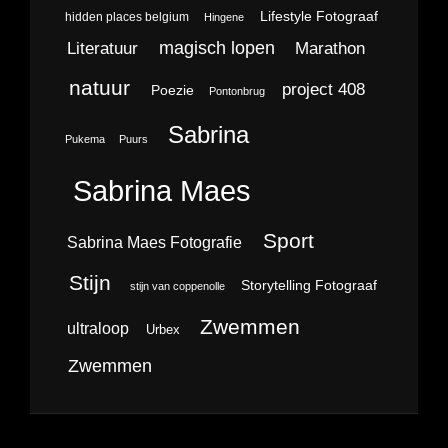
Lifestyle Fotograaf
hidden places belgium
Hingene
magisch lopen
Literatuur
Marathon
natuur
project 408
Poezie
Pontonbrug
Sabrina
Pukema
Puurs
Sabrina Maes
Sport
Sabrina Maes Fotografie
Stijn
Storytelling Fotograaf
stijn van coppenolle
Zwemmen
ultraloop
Urbex
Zwemmen