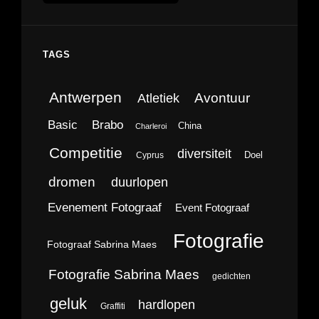
TAGS
Antwerpen
Avontuur
Atletiek
Brabo
Basic
China
Charleroi
Competitie
diversiteit
Doel
Cyprus
dromen
duurlopen
Evenement Fotograaf
Event Fotograaf
Fotografie
Fotograaf Sabrina Maes
Fotografie Sabrina Maes
gedichten
geluk
hardlopen
Graffiti