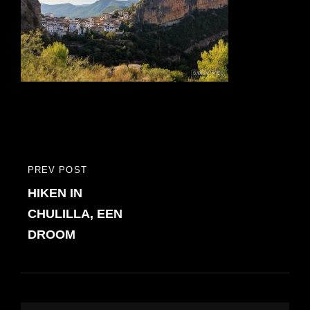
Bericht
PREV POST
PREVIOUS
navigatie
HIKEN IN
POST
CHULILLA, EEN
DROOM