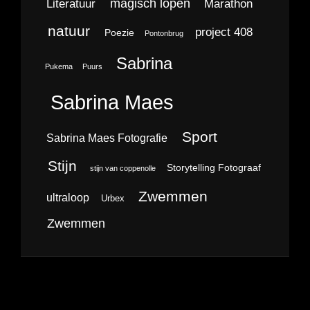
magisch lopen
Literatuur
Marathon
natuur
project 408
Poezie
Pontonbrug
Sabrina
Pukema
Puurs
Sabrina Maes
Sport
Sabrina Maes Fotografie
Stijn
Storytelling Fotograaf
stijn van coppenolle
Zwemmen
ultraloop
Urbex
Zwemmen