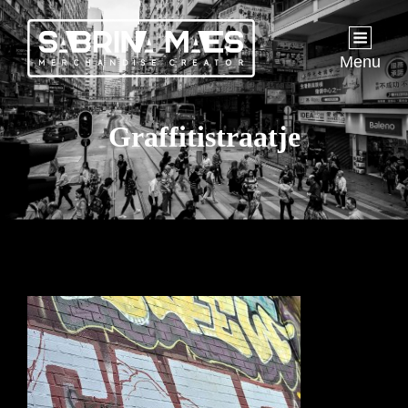
Menu
Graffitistraatje