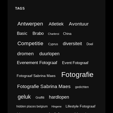
TAGS
Antwerpen
Avontuur
Atletiek
Brabo
Basic
China
Charleroi
Competitie
diversiteit
Doel
Cyprus
dromen
duurlopen
Evenement Fotograaf
Event Fotograaf
Fotografie
Fotograaf Sabrina Maes
Fotografie Sabrina Maes
gedichten
geluk
hardlopen
Graffiti
Lifestyle Fotograaf
hidden places belgium
Hingene