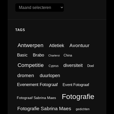
Archieven
TAGS
Antwerpen
Avontuur
Atletiek
Brabo
Basic
China
Charleroi
Competitie
diversiteit
Doel
Cyprus
dromen
duurlopen
Evenement Fotograaf
Event Fotograaf
Fotografie
Fotograaf Sabrina Maes
Fotografie Sabrina Maes
gedichten