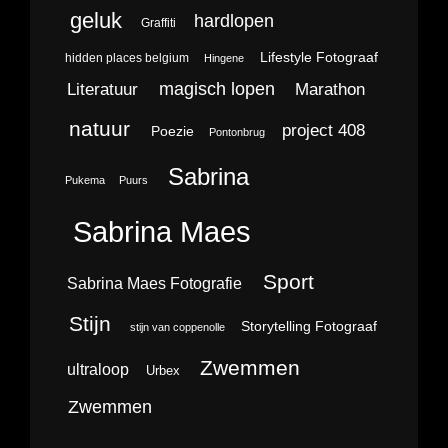
geluk
hardlopen
Graffiti
Lifestyle Fotograaf
hidden places belgium
Hingene
magisch lopen
Literatuur
Marathon
natuur
project 408
Poezie
Pontonbrug
Sabrina
Pukema
Puurs
Sabrina Maes
Sport
Sabrina Maes Fotografie
Stijn
Storytelling Fotograaf
stijn van coppenolle
Zwemmen
ultraloop
Urbex
Zwemmen