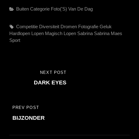
Categories
Buiten Categorie
Foto('s) Van De Dag
Tags,
Competitie
Diversiteit
Dromen
Fotografie
Geluk
Hardlopen
Lopen
Magisch Lopen
Sabrina
Sabrina Maes
Sport
Bericht
NEXT POST
NEXT
navigatie
DARK EYES
POST
PREV POST
PREVIOUS
BIJZONDER
POST