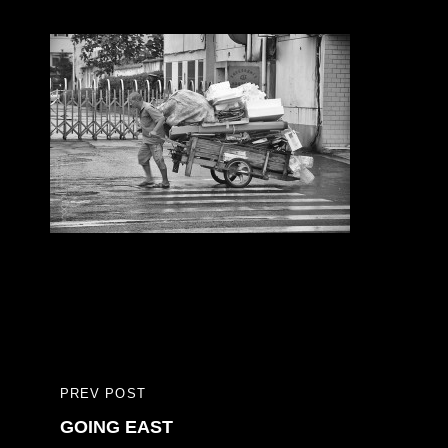
Bericht
PREV POST
PREVIOUS
navigatie
GOING EAST
POST