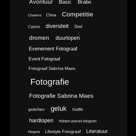
Avontuur
Brabo
Basic
Competitie
China
Charleroi
diversiteit
Doel
Cyprus
dromen
duurlopen
Evenement Fotograaf
Event Fotograaf
Fotograaf Sabrina Maes
Fotografie
Fotografie Sabrina Maes
geluk
gedichten
Graffiti
hardlopen
hidden places belgium
Literatuur
Lifestyle Fotograaf
Hingene