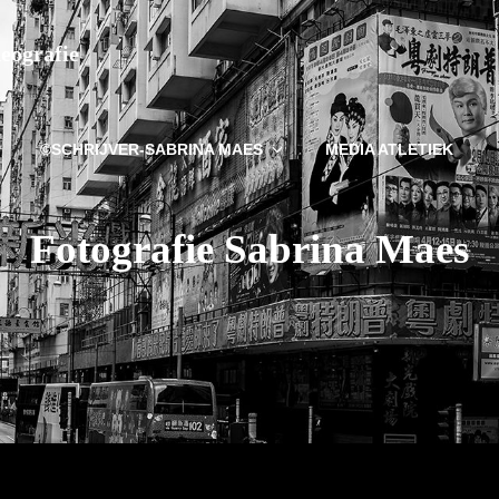
deografie
©SCHRIJVER-SABRINA MAES
MEDIA ATLETIEK
Fotografie Sabrina Maes