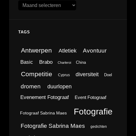
Archieven
TAGS
Antwerpen
Avontuur
Atletiek
Brabo
Basic
China
Charleroi
Competitie
diversiteit
Doel
Cyprus
dromen
duurlopen
Evenement Fotograaf
Event Fotograaf
Fotografie
Fotograaf Sabrina Maes
Fotografie Sabrina Maes
gedichten