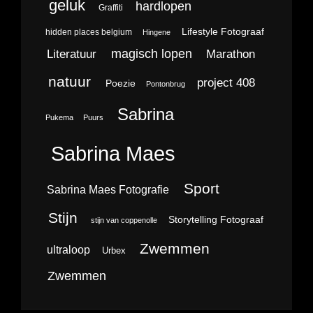
geluk
hardlopen
Graffiti
Lifestyle Fotograaf
hidden places belgium
Hingene
magisch lopen
Literatuur
Marathon
natuur
project 408
Poezie
Pontonbrug
Sabrina
Pukema
Puurs
Sabrina Maes
Sport
Sabrina Maes Fotografie
Stijn
Storytelling Fotograaf
stijn van coppenolle
Zwemmen
ultraloop
Urbex
Zwemmen