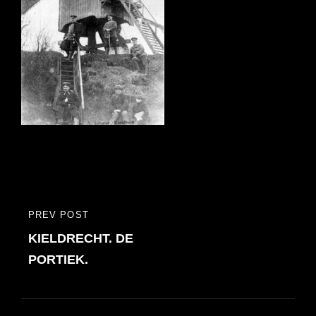
Bericht
PREV POST
PREVIOUS
navigatie
KIELDRECHT. DE
POST
PORTIEK.