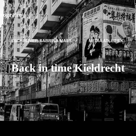
deografie
©SCHRIJVER-SABRINA MAES
MEDIA ATLETIEK
Back in time Kieldrecht