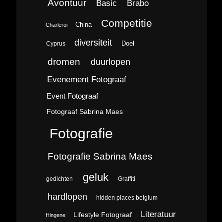
Avontuur
Brabo
Basic
Competitie
China
Charleroi
diversiteit
Doel
Cyprus
dromen
duurlopen
Evenement Fotograaf
Event Fotograaf
Fotograaf Sabrina Maes
Fotografie
Fotografie Sabrina Maes
geluk
gedichten
Graffiti
hardlopen
hidden places belgium
Literatuur
Lifestyle Fotograaf
Hingene