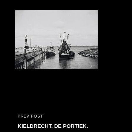
Bericht
PREV POST
PREVIOUS
navigatie
KIELDRECHT. DE PORTIEK.
POST