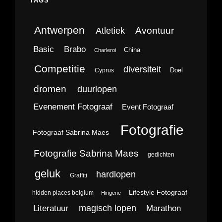
TAGS
Antwerpen
Avontuur
Atletiek
Brabo
Basic
China
Charleroi
Competitie
diversiteit
Doel
Cyprus
dromen
duurlopen
Evenement Fotograaf
Event Fotograaf
Fotografie
Fotograaf Sabrina Maes
Fotografie Sabrina Maes
gedichten
geluk
hardlopen
Graffiti
Lifestyle Fotograaf
hidden places belgium
Hingene
magisch lopen
Literatuur
Marathon