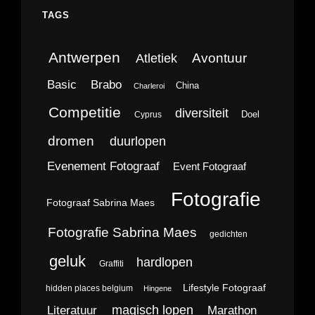
TAGS
Antwerpen
Avontuur
Atletiek
Brabo
Basic
China
Charleroi
Competitie
diversiteit
Doel
Cyprus
dromen
duurlopen
Evenement Fotograaf
Event Fotograaf
Fotografie
Fotograaf Sabrina Maes
Fotografie Sabrina Maes
gedichten
geluk
hardlopen
Graffiti
Lifestyle Fotograaf
hidden places belgium
Hingene
magisch lopen
Literatuur
Marathon