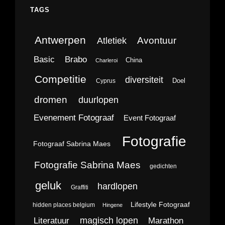
TAGS
Antwerpen
Avontuur
Atletiek
Brabo
Basic
China
Charleroi
Competitie
diversiteit
Doel
Cyprus
dromen
duurlopen
Evenement Fotograaf
Event Fotograaf
Fotografie
Fotograaf Sabrina Maes
Fotografie Sabrina Maes
gedichten
geluk
hardlopen
Graffiti
Lifestyle Fotograaf
hidden places belgium
Hingene
magisch lopen
Literatuur
Marathon