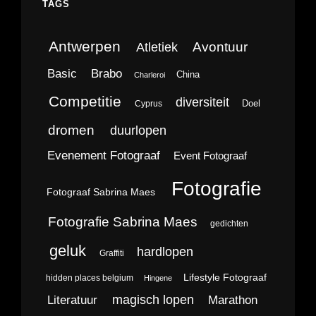
TAGS
Antwerpen
Avontuur
Atletiek
Brabo
Basic
China
Charleroi
Competitie
diversiteit
Doel
Cyprus
dromen
duurlopen
Evenement Fotograaf
Event Fotograaf
Fotografie
Fotograaf Sabrina Maes
Fotografie Sabrina Maes
gedichten
geluk
hardlopen
Graffiti
Lifestyle Fotograaf
hidden places belgium
Hingene
magisch lopen
Literatuur
Marathon