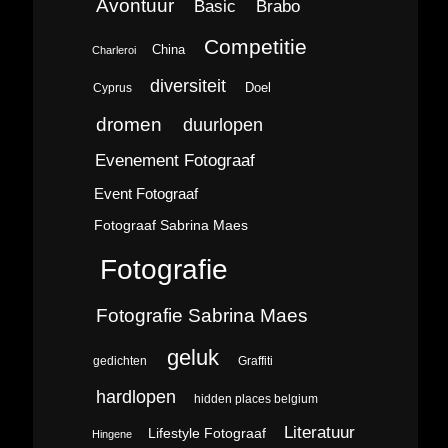
Avontuur
Brabo
Basic
Competitie
China
Charleroi
diversiteit
Doel
Cyprus
dromen
duurlopen
Evenement Fotograaf
Event Fotograaf
Fotograaf Sabrina Maes
Fotografie
Fotografie Sabrina Maes
geluk
gedichten
Graffiti
hardlopen
hidden places belgium
Literatuur
Lifestyle Fotograaf
Hingene