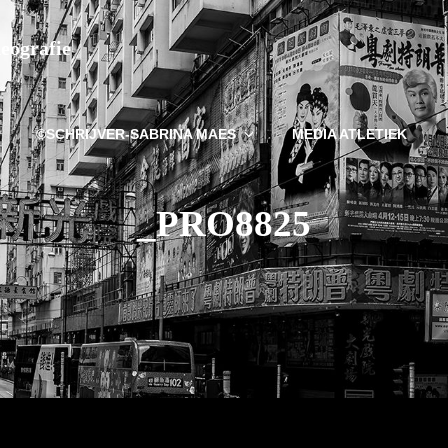
deografie
©SCHRIJVER-SABRINA MAES
MEDIA ATLETIEK
_PRO8825