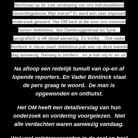
Rechtzaal op de 1ste verdieping van ons indrukwekkend
Gerechtsgebouw. Mijn indruk? Er werd een zeer imposant
onderzoek gevoerd. Het OM kent al die voor ons vreemde
namen vlekkeloos. Van Dambruggestraat tot Syrie…
geografisch is elk detail aanwezig. Zo kortbij… Ook vader
Bontinck in nieuw zwart vlekkeloos pak was op deze tweede
dag aanwezig. Genoeg tv zenders…en je kan vrij in- en uit.
Na afloop een redelijk tumult van op-en af
lopende reporters. En Vader Bontinck staat
de pers graag te woord. De man is
opgewonden en onthutst.
Het OM heeft een detailverslag van hun
onderzoek en vordering voorgelezen. Niet
alle verdachten waren aanwezig vandaag.