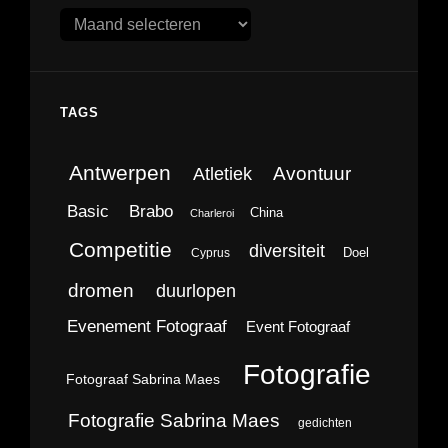
Archieven
TAGS
Antwerpen
Avontuur
Atletiek
Brabo
Basic
China
Charleroi
Competitie
diversiteit
Doel
Cyprus
dromen
duurlopen
Evenement Fotograaf
Event Fotograaf
Fotografie
Fotograaf Sabrina Maes
Fotografie Sabrina Maes
gedichten