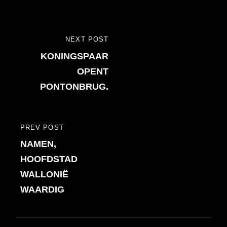
Bericht
NEXT POST
NEXT
navigatie
KONINGSPAAR
POST
OPENT
PONTONBRUG.
PREV POST
PREVIOUS
NAMEN,
POST
HOOFDSTAD
WALLONIË
WAARDIG