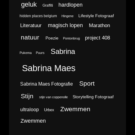
geluk
hardlopen
Graffiti
Lifestyle Fotograaf
hidden places belgium
Hingene
magisch lopen
Literatuur
Marathon
natuur
project 408
Poezie
Pontonbrug
Sabrina
Pukema
Puurs
Sabrina Maes
Sport
Sabrina Maes Fotografie
Stijn
Storytelling Fotograaf
stijn van coppenolle
Zwemmen
ultraloop
Urbex
Zwemmen