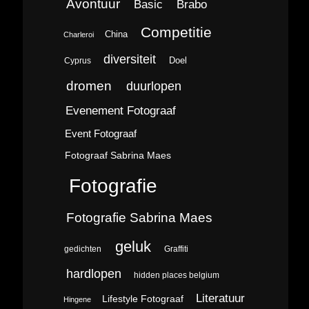
Avontuur
Brabo
Basic
Competitie
China
Charleroi
diversiteit
Doel
Cyprus
dromen
duurlopen
Evenement Fotograaf
Event Fotograaf
Fotograaf Sabrina Maes
Fotografie
Fotografie Sabrina Maes
geluk
gedichten
Graffiti
hardlopen
hidden places belgium
Literatuur
Lifestyle Fotograaf
Hingene