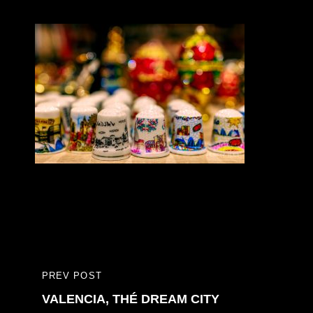
Bericht
PREV POST
PREVIOUS
navigatie
VALENCIA, THÉ DREAM CITY
POST