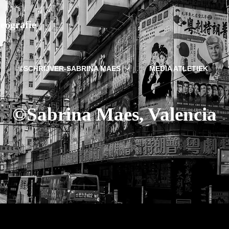
deografie
©SCHRIJVER-SABRINA MAES
MEDIA ATLETIEK
©Sabrina Maes, Valencia