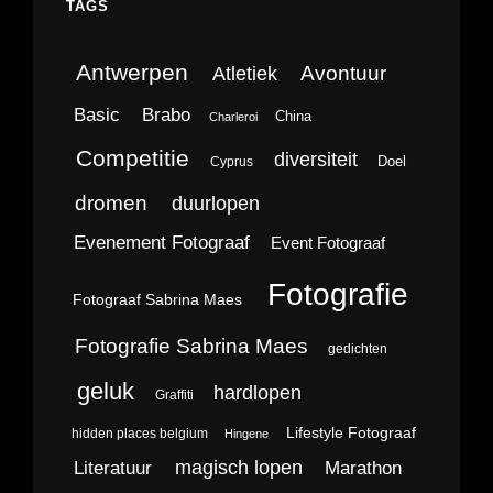
TAGS
Antwerpen
Avontuur
Atletiek
Brabo
Basic
China
Charleroi
Competitie
diversiteit
Doel
Cyprus
dromen
duurlopen
Evenement Fotograaf
Event Fotograaf
Fotografie
Fotograaf Sabrina Maes
Fotografie Sabrina Maes
gedichten
geluk
hardlopen
Graffiti
Lifestyle Fotograaf
hidden places belgium
Hingene
magisch lopen
Literatuur
Marathon