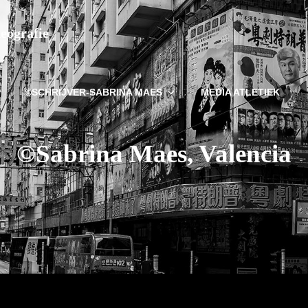
deografie
©SCHRIJVER-SABRINA MAES
MEDIA ATLETIEK
©Sabrina Maes, Valencia