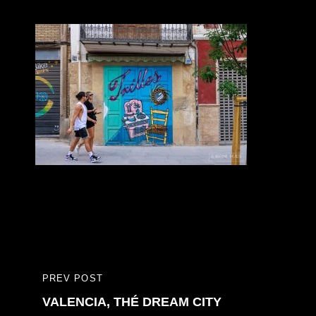
Bericht
PREV POST
PREVIOUS
navigatie
VALENCIA, THÉ DREAM CITY
POST