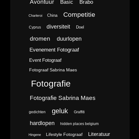
Avontuur
Brabo
Basic
Competitie
China
Charleroi
diversiteit
Doel
Cyprus
dromen
duurlopen
Evenement Fotograaf
Event Fotograaf
Fotograaf Sabrina Maes
Fotografie
Fotografie Sabrina Maes
geluk
gedichten
Graffiti
hardlopen
hidden places belgium
Literatuur
Lifestyle Fotograaf
Hingene