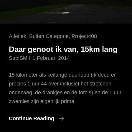
Cat
Atletiek
,
Buiten Categorie
,
Project408
Links
Daar genoot ik van, 15km lang
SabiSM
1 Februari 2014
15 kilometer als keilange duurloop (ik deed er
precies 1 uur 44 over inclusief het stretchen
onderweg, de drankjes en de foto’s) en de 1 uur
zwemles zijn eigenlijk prima
Daar
Continue Reading
Genoot