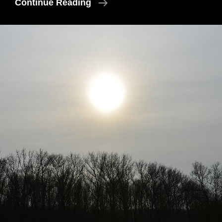
Gracieus.
Continue Reading
Zoals
De
Liefde.