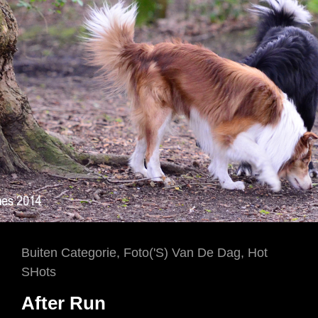
Cat
Buiten Categorie
,
Foto('s) Van De Dag
,
Hot
Links
SHots
After Run