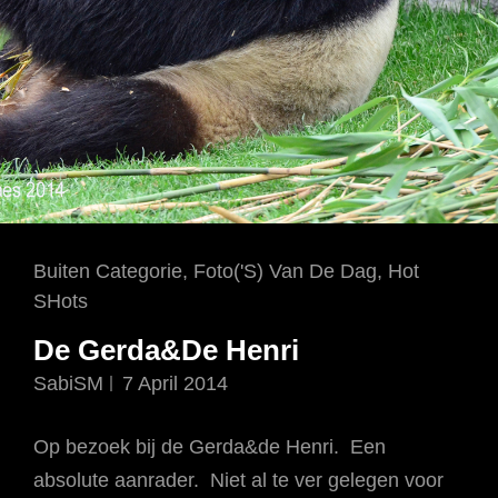
Cat
Buiten Categorie
,
Foto('s) Van De Dag
,
Hot
Links
SHots
De Gerda&De Henri
SabiSM
7 April 2014
Op bezoek bij de Gerda&de Henri. Een
absolute aanrader. Niet al te ver gelegen voor