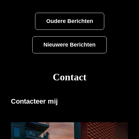
Ik
Van,
Berichtennavigatie
Oudere Berichten
15km
Lang
Nieuwere Berichten
Contact
Contacteer mij