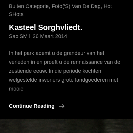
Cat
Buiten Categorie
,
Foto('s) Van De Dag
,
Hot
Links
SHots
Kasteel Sorghvliedt.
SabiSM
26 Maart 2014
In het park ademt u de grandeur van het
verleden in en proeft u de rennaissance van de
zestiende eeuw. In die periode kochten
welgestelde inwoners grote landgoederen met
mooie
Kasteel
Continue Reading
Sorghvliedt.