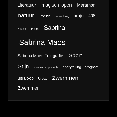
magisch lopen
Literatuur
Marathon
natuur
project 408
Poezie
Pontonbrug
Sabrina
Pukema
Puurs
Sabrina Maes
Sport
Sabrina Maes Fotografie
Stijn
Storytelling Fotograaf
stijn van coppenolle
Zwemmen
ultraloop
Urbex
Zwemmen