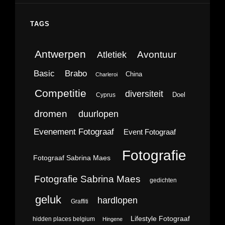
TAGS
Antwerpen
Avontuur
Atletiek
Brabo
Basic
China
Charleroi
Competitie
diversiteit
Doel
Cyprus
dromen
duurlopen
Evenement Fotograaf
Event Fotograaf
Fotografie
Fotograaf Sabrina Maes
Fotografie Sabrina Maes
gedichten
geluk
hardlopen
Graffiti
Lifestyle Fotograaf
hidden places belgium
Hingene